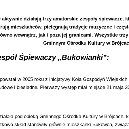
 aktywnie działają trzy amatorskie zespoły śpiewacze, k
egrują mieszkańców, pielęgnują tradycje muzyczne i częs
ówno wewnątrz, jak i poza jej granicami. Wszystkie trzy
Gminnym Ośrodku Kultury w Brójcac
espół Śpiewaczy „Bukowianki”:
 powstał w 2005 roku z inicjatywy Koła Gospodyń Wiejskich
ludowe i biesiadne. Pierwszy występ miał miejsce 21 maja 2
iałała pod opieką Gminnego Ośrodka Kultury w Brójcach, kt
zątkowo skład stanowiły głównie mieszkanki Bukowca, zwią