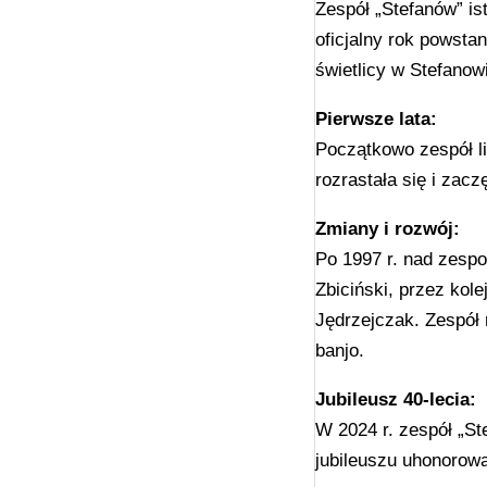
Zespół „Stefanów” is
oficjalny rok powsta
świetlicy w Stefanow
Pierwsze lata:
Początkowo zespół l
rozrastała się i zac
Zmiany i rozwój:
Po 1997 r. nad zespo
Zbiciński, przez kole
Jędrzejczak. Zespół 
banjo.
Jubileusz 40‑lecia:
W 2024 r. zespół „St
jubileuszu uhonorowa