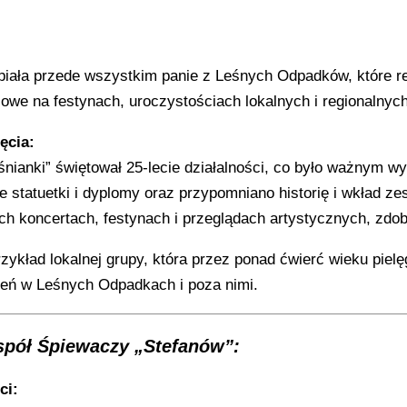
piała przede wszystkim panie z Leśnych Odpadków, które re
iowe na festynach, uroczystościach lokalnych i regionalnyc
ęcia:
eśnianki” świętował 25-lecie działalności, co było ważnym
statuetki i dyplomy oraz przypomniano historię i wkład zes
ch koncertach, festynach i przeglądach artystycznych, zdob
rzykład lokalnej grupy, która przez ponad ćwierć wieku piel
eń w Leśnych Odpadkach i poza nimi.
spół Śpiewaczy „Stefanów”:
ci: