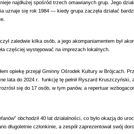
tnieje najdłużej spośród trzech omawianych grup. Jego dział
nia uznaje się rok 1984 — kiedy grupa zaczęła działać bard
ie.
iczył zaledwie kilka osób, a jego akompaniamentem był ako
zęła częściej występować na imprezach lokalnych.
łem opiekę przejął Gminny Ośrodek Kultury w Brójcach. Przez
jne lata do 2024 r. funkcję tę pełnił Ryszard Kruszczyński, 
rozrósł się do 17 osób, w tym panów, a repertuar wzbogacono
efanów” obchodził 40 lat działalności, co było okazją do u
no długoletnie członkinie, a zespół zaprezentował swój do