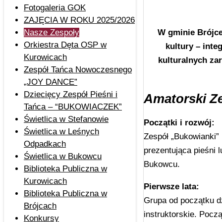
Fotogaleria GOK
ZAJĘCIA W ROKU 2025/2026
Nasze Zespoły
W gminie Brójce
Orkiestra Dęta OSP w
kultury – int
Kurowicach
kulturalnych zar
Zespół Tańca Nowoczesnego
„JOY DANCE”
Dziecięcy Zespół Pieśni i
Amatorski Z
Tańca – “BUKOWIACZEK”
Świetlica w Stefanowie
Początki i rozwój:
Świetlica w Leśnych
Zespół „Bukowianki”
Odpadkach
prezentująca pieśni 
Świetlica w Bukowcu
Bukowcu.
Biblioteka Publiczna w
Kurowicach
Pierwsze lata:
Biblioteka Publiczna w
Grupa od początku dz
Brójcach
instruktorskie. Poc
Konkursy