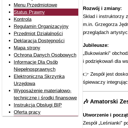
Menu Przedmiotowe
Rozwój i zmiany:
Status Prawny
Skład i instruktorzy
Kontrola
m.in. Grzegorza Jędr
Regulamin Organizacyjny
przeglądach artystyc
Przedmiot Działalności
Deklaracja Dostępności
Jubileusze:
Mapa strony
„Bukowianki” obchodz
Ochrona Danych Osobowych
i podziękowań dla ws
Informacje Dla Osób
Niepełnosprawnych
👉 Zespół jest dosko
Elektroniczna Skrzynka
śpiewaczy integrując
Urzędowa
Wyposażenie materiałowo-
techniczne i środki finansowe
🎶
Amatorski Zes
Instrukcja Obsługi BIP
Oferta pracy
Utworzenie i począt
Zespół „Leśnianki” 