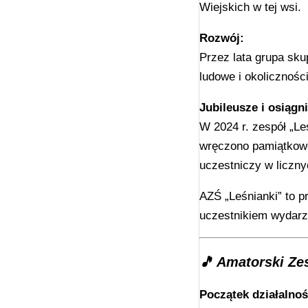
Wiejskich w tej wsi.
Rozwój:
Przez lata grupa sku
ludowe i okolicznośc
Jubileusze i osiągni
W 2024 r. zespół „L
wręczono pamiątkowe 
uczestniczy w liczny
AZŚ „Leśnianki” to p
uczestnikiem wydarz
🎵
Amatorski Ze
Początek działalnoś